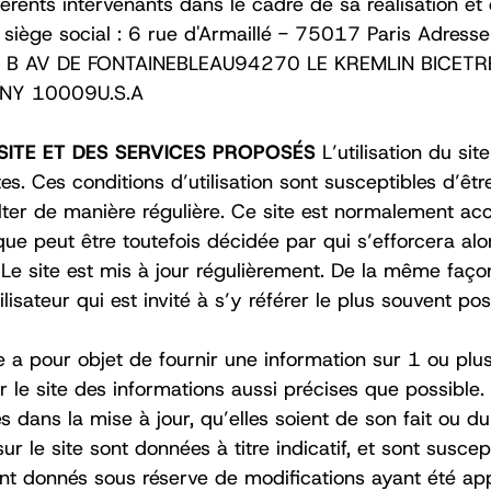
différents intervenants dans le cadre de sa réalisation
 siège social : 6 rue d'Armaillé - 75017 Paris Adres
 B AV DE FONTAINEBLEAU94270 LE KREMLIN BICETREFR
 NY 10009U.S.A ‍
 SITE ET DES SERVICES PROPOSÉS
L’utilisation du si
ites. Ces conditions d’utilisation sont susceptibles d’
sulter de manière régulière. Ce site est normalement ac
que peut être toutefois décidée par qui s’efforcera 
on. Le site est mis à jour régulièrement. De la même faç
isateur qui est invité à s’y référer le plus souvent po
te a pour objet de fournir une information sur 1 ou plu
r le site des informations aussi précises que possible. 
dans la mise à jour, qu’elles soient de son fait ou du f
ur le site sont données à titre indicatif, et sont suscep
 sont donnés sous réserve de modifications ayant été app